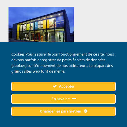
Cookies Pour assurer le bon fonctionnement de ce site, nous
Horaires de la salle d’expo
devons parfois enregistrer de petits fichiers de données
(cookies) sur l'équipement de nos utilisateurs. La plupart des
Lundi au vendredi : 9h00 – 12h00 & 14h00 – 18h00
grands sites web font de même.
Samedi : 10h00 – 13h00
Accepter
© 2020
Menuiserie Morlighem Decneut SA
-
Condtions générales de vente
En savoir +
-
Mentions légales & politique de confidentialité
Création du site
Solucio
Changer les paramètres
