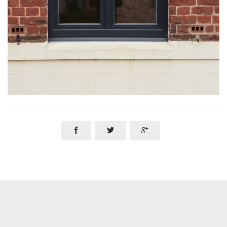


