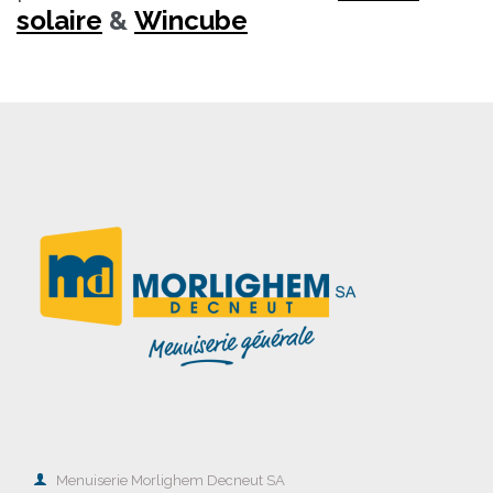
solaire
&
Wincube

Menuiserie Morlighem Decneut SA