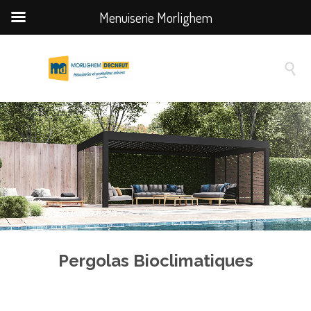
Menuiserie Morlighem

Pergolas Bioclimatiques