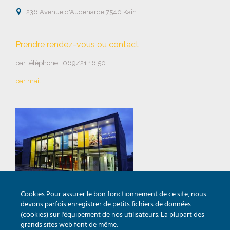

236 Avenue d'Audenarde 7540 Kain
Prendre rendez-vous ou contact
par téléphone : 069/21 16 50
par mail
Cookies Pour assurer le bon fonctionnement de ce site, nous
Horaires de la salle d’expo
devons parfois enregistrer de petits fichiers de données
(cookies) sur l'équipement de nos utilisateurs. La plupart des
Lundi au vendredi : 9h00 – 12h00 & 14h00 – 18h00
grands sites web font de même.
Samedi : 10h00 – 13h00