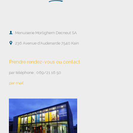

Menuiserie Morlighem Decneut SA

236 Avenue d'Audenarde 7540 Kain
Prendre rendez-vous ou contact
par téléphone : 069/21 16 50
par mail