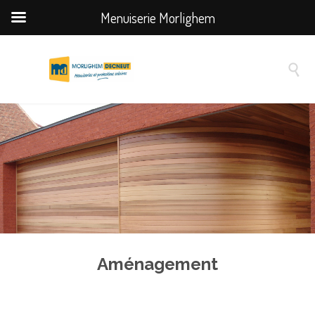
Menuiserie Morlighem

Aménagement