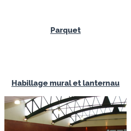
Parquet
Habillage mural et lanternau