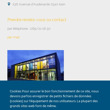

236 Avenue d'Audenarde 7540 Kain
Prendre rendez-vous ou contact
par téléphone : 069/21 16 50
par mail
Cookies Pour assurer le bon fonctionnement de ce site, nous
Horaires de la salle d’expo
devons parfois enregistrer de petits fichiers de données
(cookies) sur l'équipement de nos utilisateurs. La plupart des
Lundi au vendredi : 9h00 – 12h00 & 14h00 – 18h00
grands sites web font de même.
Samedi : 10h00 – 13h00