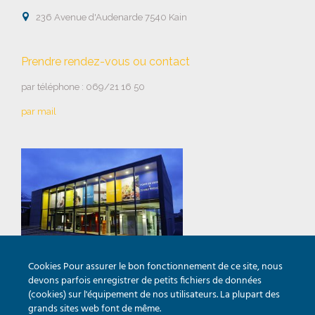

236 Avenue d'Audenarde 7540 Kain
Prendre rendez-vous ou contact
par téléphone : 069/21 16 50
par mail
Cookies Pour assurer le bon fonctionnement de ce site, nous
Horaires de la salle d’expo
devons parfois enregistrer de petits fichiers de données
(cookies) sur l'équipement de nos utilisateurs. La plupart des
Lundi au vendredi : 9h00 – 12h00 & 14h00 – 18h00
grands sites web font de même.
Samedi : 10h00 – 13h00