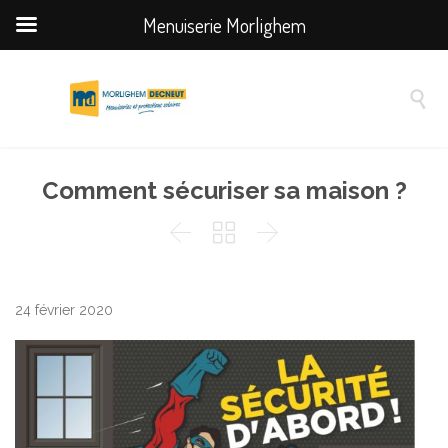
Menuiserie Morlighem

Comment sécuriser sa maison ?



24 février 2020