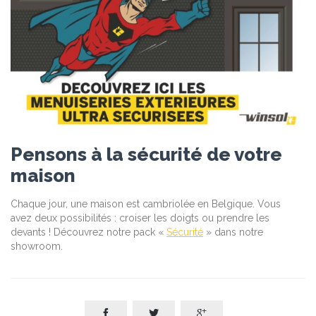
Pensons à la sécurité de votre
maison
Chaque jour, une maison est cambriolée en Belgique. Vous
avez deux possibilités : croiser les doigts ou prendre les
devants ! Découvrez notre pack «
Sécurité
» dans notre
showroom.


