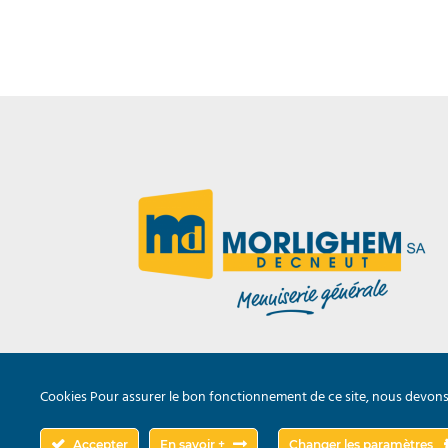
Cookies Pour assurer le bon fonctionnement de ce site, nous devons p
Accepter
En savoir +
Changer les paramètres
© 2020
Menuiserie Morlighem Decneut SA
-
Condtions