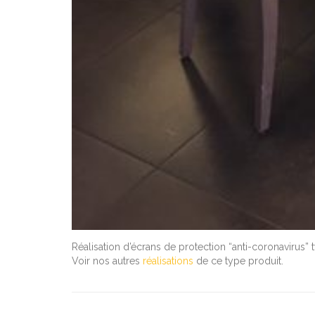
Réalisation d’écrans de protection “anti-coronavirus” 
Voir nos autres
réalisations
de ce type produit.