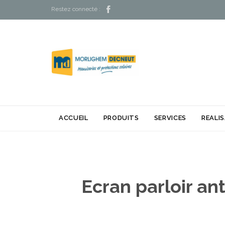

Restez connecté :
ACCUEIL
PRODUITS
SERVICES
REALI
Ecran parloir an