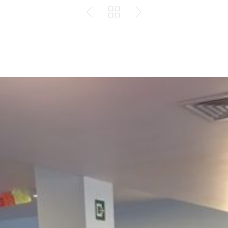


