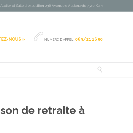
Atelier et Salle d'exposition 236 Avenue d'Audenarde 7540 Kain

EZ-NOUS »
069/21 16 50
NUMERO D'APPEL:

son de retraite à