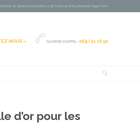
Atelier et Salle d'exposition 236 Avenue d'Audenarde 7540 Kain

EZ-NOUS »
069/21 16 50
NUMERO D'APPEL:

e d’or pour les