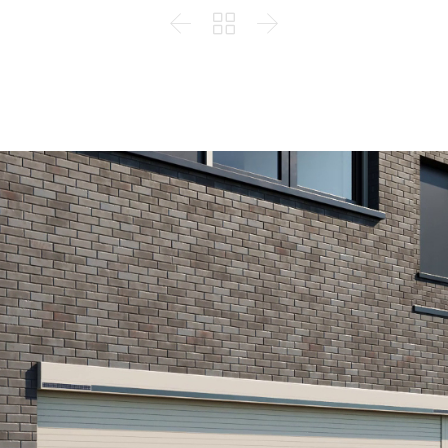


