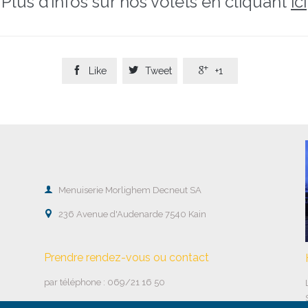
Plus d’infos sur nos volets en cliquant
ici



Like
Tweet
+1

Menuiserie Morlighem Decneut SA

236 Avenue d'Audenarde 7540 Kain
Prendre rendez-vous ou contact
par téléphone : 069/21 16 50
par mail