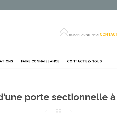

CONTACT
BESOIN D'UNE INFO?
Skip
SATIONS
FAIRE CONNAISSANCE
CONTACTEZ-NOUS
to
content
d’une porte sectionnelle à


