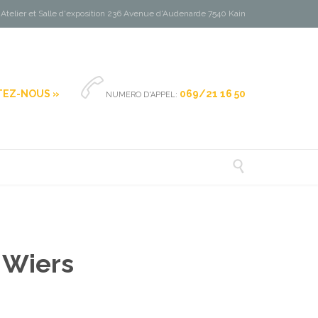
Atelier et Salle d'exposition 236 Avenue d'Audenarde 7540 Kain

EZ-NOUS »
069/21 16 50
NUMERO D'APPEL:

 Wiers