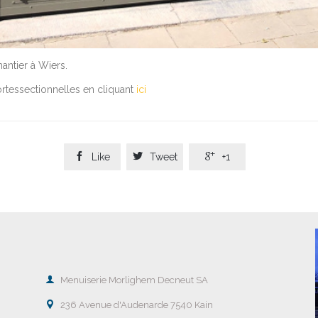
antier à Wiers.
portessectionnelles en cliquant
ici



Like
Tweet
+1

Menuiserie Morlighem Decneut SA

236 Avenue d'Audenarde 7540 Kain