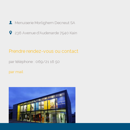

Menuiserie Morlighem Decneut SA

236 Avenue d'Audenarde 7540 Kain
Prendre rendez-vous ou contact
par téléphone : 069/21 16 50
par mail