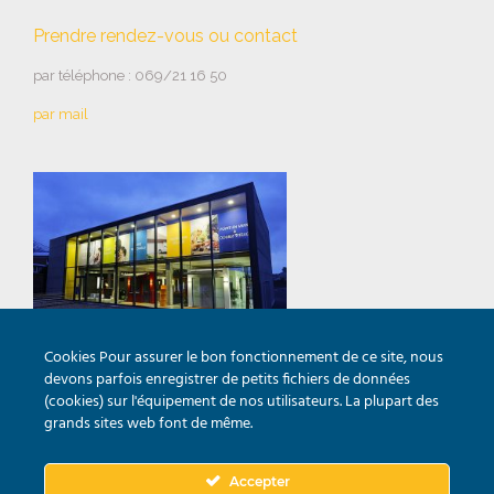
Prendre rendez-vous ou contact
par téléphone : 069/21 16 50
par mail
Cookies Pour assurer le bon fonctionnement de ce site, nous
Horaires de la salle d’expo
devons parfois enregistrer de petits fichiers de données
(cookies) sur l'équipement de nos utilisateurs. La plupart des
Lundi au vendredi : 9h00 – 12h00 & 14h00 – 18h00
grands sites web font de même.
Samedi : 10h00 – 13h00
Accepter