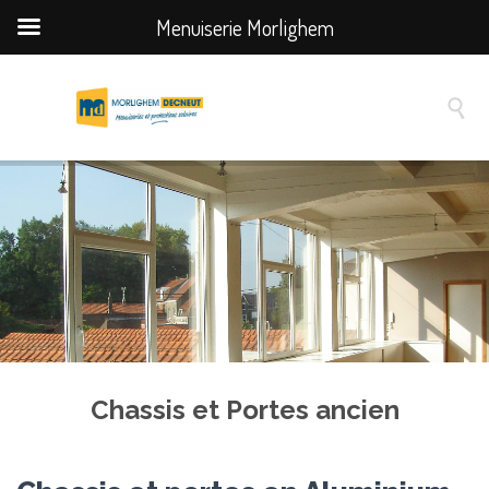
Menuiserie Morlighem

Chassis et Portes ancien